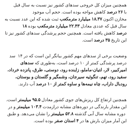
همچنین میزان کل خروجی سدهای کشور نیز نسبت به سال قبل
با
۲۶ درصد
کاهش مواجه بوده است. حجم آب موجود
مخازن اکنون
۱۸.۳۷ میلیارد مترمکعب
ثبت شده که این عدد نسبت به
سال قبل که عددی معادل
۲۲.۴۳ میلیارد مترمکعب
بوده
۱۸
درصد
کاهش یافته است. همچنین حجم پرشدگی سدهای کشور نیز تا
این تاریخ
۳۵ درصد
است.
وضعیت برخی از سدهای مهم کشور بیانگر این است که در ۱۴ سد
درصد پرشدگی کمتر از ۱۰ درصد است، به‌طوری‌ که
سدهای
امیرکبیر، لار، لتیان-ماملو، زاینده رود، دوستی، طرق، پانزده خرداد،
سفید رود، تهم، تنگوئیه سیرجان، وشمگیر و گلستان و بوستان،
رودبال داراب، چاه نیمه‌ها و ساوه کمتر از ۱۰ درصد
آب دارند.
همچنین ارتفاع کل ریزش‌های جوی کشور معادل
۹۵.۵ میلیمتر
است.
این مقدار بارندگی در دوره‌های مشابه درازمدت
۱۰۳.۴ میلیمتر
و در
دوره مشابه سال آبی گذشته
۵۲.۸ میلیمتر
را نشان می‌دهد. و طبق
این آمار میزان بارش ها در
۴ استان صفر
بوده است.