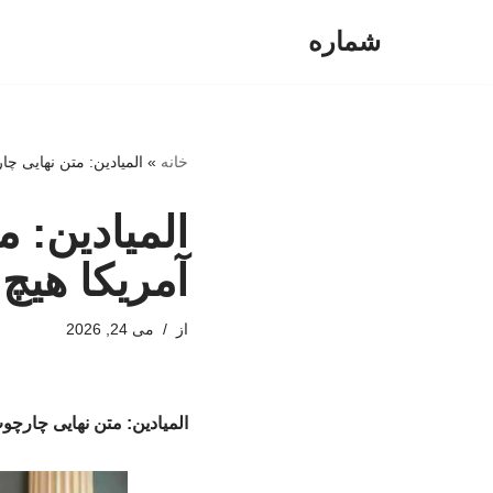
شماره
پرش
به
محتوا
خانه
»
المیادین: متن نهایی چا
المیادین: 
آمریکا هیچ 
از
می 24, 2026
المیادین: متن نهایی چارچوب