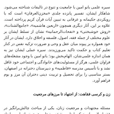
سیره علمی بانو امین با جامعیت و تنوع در تالیفات شناخته می‌شود.
شاهکار ایشان، تفسیر پانزده جلدی «مخزن‌العرفان» است که با
رویکردی حکیمانه و عرفانی به تبیین آیات قرآن کریم پرداخته است.
علاوه بر این، آثار دیگری همچون «اربعین هاشمیه»، «جامع‌الشتات»،
«روش خوشبختی» و «نفحات‌الرحمانیه» نشان از تسلط ایشان بر
علوم مختلف از جمله فقه، اصول، فلسفه و اخلاق دارد. ایشان در آثار
خود همواره بر پیوند میان عقل و وحی و ضرورت تزکیه نفس در کنار
تعلیم کتاب و حکمت تاکید می‌ورزیدند. سیره عملی ایشان نیز به
همان اندازه علمی‌شان، الهام‌بخش بود؛ بانو امین با وجود مشغله‌های
فراوان علمی، هرگز از مسئولیت‌های خانوادگی و اجتماعی خود غافل
نشد و با تأسیس مدرسه «فاطمیه» و دبیرستان دخترانه در اصفهان،
بستر مناسبی را برای تحصیل و تربیت دینی دختران آن مرز و بوم
فراهم آورد.
زن و کرسی فقاهت: از اجتهاد تا مرزهای مرجعیت
مسئله مجتهدات و مرجعیت زنان، یکی از مباحث چالش‌برانگیز در
فقه اسلامی است که با ظهور شخصیت‌هایی همچون بانو امین، ابعاد