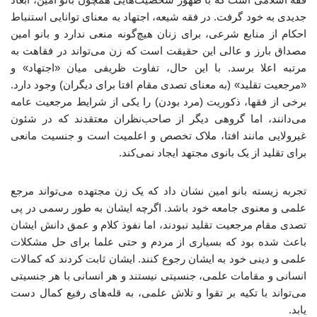
جدیدی به خود گرفت. در فقه شیعه، اجتهاد به معنای توانایی استنباط
احکام از منابع شرعی، برای زنان هیچ‌گونه منعی ندارد و بانو امین
مصداق بارز و عالی این حقیقت است که زن می‌تواند در فقاهت به
مرتبه اعلا برسد. با این حال، تفاوت ظریفی میان «اجتهاد» و
«مرجعیت تقلید» (به معنای تصدی مقام افتا برای دیگران) وجود دارد.
برخی از فقها، ذکوریت (مرد بودن) را یکی از شرایط مرجعیت عامه
می‌دانند، اما گروهی دیگر از صاحب‌نظران معتقدند که در شئون
غیرولایی مانند افتا، ملاک تخصص و اعلمیت است و جنسیت مانعی
برای تقلید از یک بانوی مجتهد ایجاد نمی‌کند.
تجربه زیسته بانو امین نشان داد که یک زن مجتهده می‌تواند مرجع
علمی و معنوی جامعه خود باشد. اگرچه ایشان به طور رسمی در پی
تصدی مقام مرجعیت تقلید نبودند، اما نفوذ کلام و عمق دانش ایشان
باعث شده بود که بسیاری از مردم و حتی علما برای حل مشکلات
علمی و دینی خود به ایشان رجوع کنند. ایشان ثابت کردند که کمالات
انسانی و مقامات علمی، جنسیتی نیستند و هر انسانی با هر جنسیتی
می‌تواند با تکیه بر تقوا و تلاش علمی، به قله‌های رفیع کمال دست
یابد.