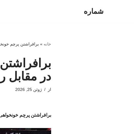
شماره
پرش
به
محتوا
خانه
»
برافراشتن پرچم خونخو
برافراشتن 
در مقابل 
از
ژوئن 25, 2026
برافراشتن پرچم خونخواهی