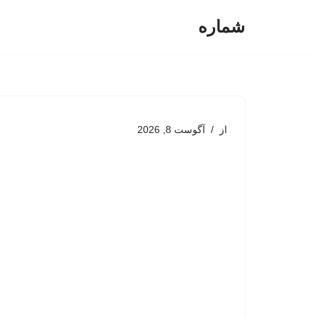
شماره
پرش
به
محتوا
از
آگوست 8, 2026