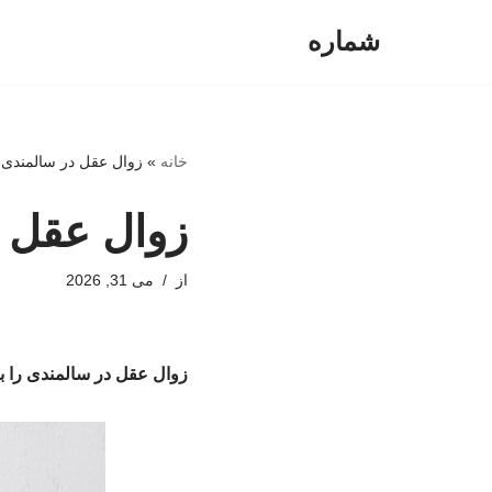
شماره
پرش
به
محتوا
خانه
»
زوال عقل در سالمندی ر
زوال عقل د
از
می 31, 2026
زوال عقل در سالمندی را با