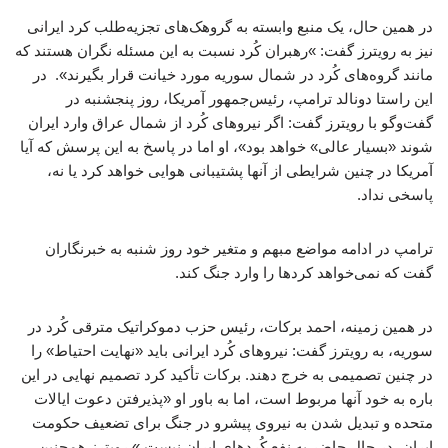
در همین حال، یک منبع وابسته به گروهک‌های تجزیه‌طلب کرد ایرانی
نیز به رویترز گفت: »رهبران کُرد نسبت به این مسئله نگران هستند که
مانند گروه‌های کُرد در شمال سوریه مورد خیانت قرار بگیرند». در
این راستا دونالد ترامپ، رئیس‌جمهور آمریکا، روز پنجشنبه در
گفت‌وگو با رویترز گفت: اگر نیروهای کُرد از شمال عراق وارد ایران
شوند «بسیار عالی» خواهد بود»، او اما در پاسخ به این پرسش که آیا
آمریکا در چنین شرایطی از آنها پشتیبانی هوایی خواهد کرد یا نه،
پاسخی نداد.
ترامپ در ادامه مواضع مبهم و متغیر خود روز شنبه به خبرنگاران
گفت که نمی‌خواهد کردها را وارد جنگ کند.
در همین زمینه، احمد برکات، رئیس حزب دموکراتیک مترقی کُرد در
سوریه، به رویترز گفت: نیروهای کُرد ایرانی باید «نهایت احتیاط» را
در چنین تصمیمی به خرج دهند. برکات تأکید کرد تصمیم نهایی در این
باره به خود آنها مربوط است، اما به باور او «پذیرفتن دعوت ایالات
متحده و تبدیل شدن به نیروی پیشرو در جنگ برای تضعیف حکومت
ایران، در حال حاضر به نفع کُردهای ایران نیست.» رویترز همچنین