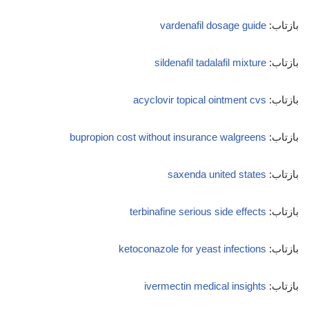
بازتاب:
vardenafil dosage guide
بازتاب:
sildenafil tadalafil mixture
بازتاب:
acyclovir topical ointment cvs
بازتاب:
bupropion cost without insurance walgreens
بازتاب:
saxenda united states
بازتاب:
terbinafine serious side effects
بازتاب:
ketoconazole for yeast infections
بازتاب:
ivermectin medical insights