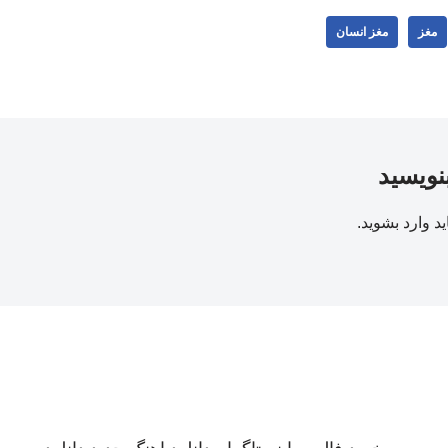
مغز
مغز انسان
بنویسید
ید
وارد بشوید
.