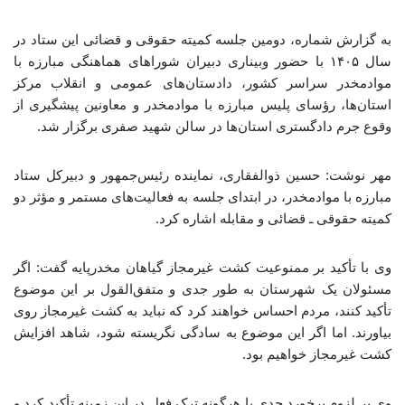
به گزارش شماره، دومین جلسه کمیته حقوقی و قضائی این ستاد در
سال ۱۴۰۵ با حضور وبیناری دبیران شوراهای هماهنگی مبارزه با
موادمخدر سراسر کشور، دادستان‌های عمومی و انقلاب مرکز
استان‌ها، رؤسای پلیس مبارزه با موادمخدر و معاونین پیشگیری از
وقوع جرم دادگستری استان‌ها در سالن شهید صفری برگزار شد.
مهر نوشت: حسین ذوالفقاری، نماینده رئیس‌جمهور و دبیرکل ستاد
مبارزه با موادمخدر، در ابتدای جلسه به فعالیت‌های مستمر و مؤثر دو
کمیته حقوقی ـ قضائی و مقابله اشاره کرد.
وی با تأکید بر ممنوعیت کشت غیرمجاز گیاهان مخدرپایه گفت: اگر
مسئولان یک شهرستان به طور جدی و متفق‌القول بر این موضوع
تأکید کنند، مردم احساس خواهند کرد که نباید به کشت غیرمجاز روی
بیاورند. اما اگر این موضوع به سادگی نگریسته شود، شاهد افزایش
کشت غیرمجاز خواهیم بود.
وی بر لزوم برخورد جدی با هرگونه ترک فعل در این زمینه تأکید کرد و