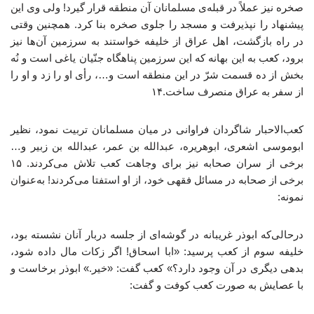
صخره نیز عملاً در قبله‌ی مسلمانان آن منطقه قرار گیرد! ولی وی این
پیشنهاد را نپذیرفت و مسجد را جلوی صخره بنا کرد. همچنین وقتی
در راه بازگشت، اهل عراق از خلیفه خواستند به سرزمین آن‌ها نیز
برود، کعب به این بهانه که این سرزمین پناهگاه جنّیان یاغی است و نُه
بخش از ده قسمت شرّ در این منطقه است و…، رأی او را زد و او را
از سفر به عراق منصرف ساخت.۱۴
کعب‌الاحبار شاگردان فراوانی در میان مسلمانان تربیت نمود، نظیر
ابوموسی اشعری، ابوهریره، عبدالله بن عمر، عبدالله بن زبیر و…
برخی از سران صحابه نیز برای وجاهت کعب تلاش می‌کردند. ۱۵
برخی از صحابه در مسائل فقهی خود، از او استفتا می‌کردند! به‌عنوان
نمونه:
درحالی‌که ابوذر غریبانه در گوشه‌ای از جلسه دربار آنان نشسته بود،
خلیفه سوم از کعب پرسید: «ابا اسحاق! اگر زکات مال داده شود،
بدهی دیگری در آن وجود دارد؟» کعب گفت: «خیر.» ابوذر برخاست و
با عصایش به صورت کعب کوفت و گفت: