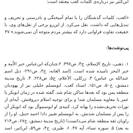
ابن‌کثیر نیز درباره‌ی کلمات کعب معتقد است:
«کعب، کلمات گذشتگان را با تمام آمیختگی و نادرستی و تحریف و
تبدیل‌هایی که داشت، نقل می‌کرد. از این‌رو برخی از نقل‌های وی، با
حقیقت تفاوت فراوانی دارد که بیشتر مردم متوجه آن نمی‌شوند.» ۳۷
پی‌نوشت‌ها:
۱. ذهبی، تاریخ الإسلام، ج۳، ص۳۹۷. ۲.چنان‌که ابن‌عباس حبر الاُمة و
حبر البحر نامیده شده است. (اسد الغابه، ج۳، ص۲۹۱- ذیل اسم
عبدالله بن عباس) ۳. زرکلی، الأعلام، ج۵، ص۲۲۸. ۴. تاریخ مدینة
دمشق، ج۵۰، ص۱۵۱. استاد کعب، ابومسلم جلیلی نیز از یهودیان
منطقه یمن بود که بعدها ساکن شام شد. گفته شده در زمان ابوبکر یا
عمر یا معاویه مسلمان شد! و برای توجیه اسلام دیروقتش، آیه‌ای از
تورات تحریف‌نشده را بهانه کرد. کنیه‌ی او ابوسموأل بود که ابوبکر آن
را پس از مسلمان شدنش، به ابومسلم تغییر داد! احمد حنبل، او را از
راویان ثقه منطقه شام می‌دانست! (تاریخ مدینة دمشق، ج۶۷، ص۲۱۴
به بعد) ۵. سوره نساء، آیه ۴۷. ۶. طبری، ج۴، ص۵۹، ابن‌اثیر، اسد