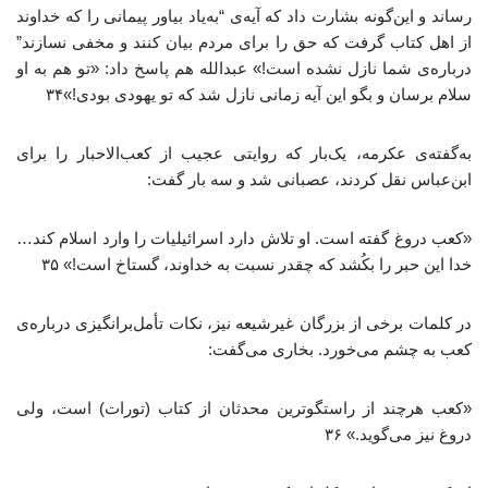
رساند و این‌گونه بشارت داد که آیه‌ی “به‌یاد بیاور پیمانی را که خداوند
از اهل کتاب گرفت که حق را برای مردم بیان کنند و مخفی نسازند”
درباره‌ی شما نازل نشده است!» عبدالله هم پاسخ داد: «تو هم به او
سلام برسان و بگو این آیه زمانی نازل شد که تو یهودی بودی!»۳۴
به‌گفته‌ی عکرمه، یک‌بار که روایتی عجیب از کعب‌الاحبار را برای
ابن‌عباس نقل کردند، عصبانی شد و سه بار گفت:
«کعب دروغ گفته است. او تلاش دارد اسرائیلیات را وارد اسلام کند…
خدا این حبر را بکُشد که چقدر نسبت به خداوند، گستاخ است!» ۳۵
در کلمات برخی از بزرگان غیرشیعه نیز، نکات تأمل‌برانگیزی درباره‌ی
کعب به چشم می‌خورد. بخاری می‌گفت:
«کعب هرچند از راستگوترین محدثان از کتاب (تورات) است، ولی
دروغ نیز می‌گوید.» ۳۶