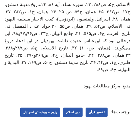
الاسلام، ج۵، ص۲۸۸. ۲۳. سوره نساء، آیه ۸۶. ۲۴.تاریخ مدینة دمشق،
ج۱۷، ص۳۶۷. ۲۵. همان، ج۵۹، ص۲۵۰. ۲۶. همان، ج۱، ص۲۸۲. ۲۷.
همان. ۲۸. اسرائیل ولفنسون (ابوذؤیب)، کعب الاحبار مسلمة الیهود
فی الاسلام، ص۵۴. ۲۹. همان، ص۵۵. ۳۰.جواد علی، المفصل فی
تاریخ العرب، ج۶، ص۵۶۵. ۳۱. جامع البیان، ج۲۳، ص۹۶و۹۷و۹۸. این
درحالی بود که ابن‌عباس عقیده داشت یهودیان در این ادعا، دروغ
می‌گویند. (همان، ص۱۰۰) ۳۲. تاریخ الاسلام، ج۵، ص۲۸۷و۲۸۸.
۳۳.همان، ص۲۸۸. ۳۴. جامع البیان، ج۴، ص۲۶۹و۲۷۰. ۳۵. تاریخ
طبری، ج۱، ص۴۴. ۳۶. تاریخ مدینة دمشق، ج۵۰، ص۱۶۹. ۳۷. البدایة و
النهایة، ج۶، ص۶۹.
منبع: مرکز مطالعات یهود
برچسب‌ها:
تفسیر قرآن
دین اسلام
رژیم صهیونیستی اسرائیل