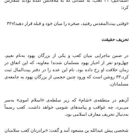
اسماعیل! ۳۱ کعب، به کسانی که به ملاقاتش آمده بودند سفارش
کرد:
«وقتی بیت‌المقدس رفتید، صخره را میان خود و قبله قرار دهید!»۳۲
تحریف حقیقت
در ضمن ماجرایی میان کعب و یکی از بزرگان یهود به‌نام نعیم،
چهل‌ودو نفر از احبار یهود مسلمان شدند! معاویه، که این اتفاق در
زمان خلافت او رخ داده بود، نام این عده را در دفتر بیت‌المال ثبت
کرد.۳۳ روشن است که ورود چنین حجمی از بزرگان یهود به جامعه‌ی
مسلمانان،
آن‌هم در منطقه‌ی «شام» که زیر سلطه‌ی «اسلام اموی» به‌سر
می‌برد، چه عواقب و پیامدهای شومی خواهد داشت. کعب رسماً
به‌دنبال تحریف معارف اسلامی بود.
شخصی پیش عبدالله بن مسعود آمد و گفت: «برادرتان کعب سلامتان