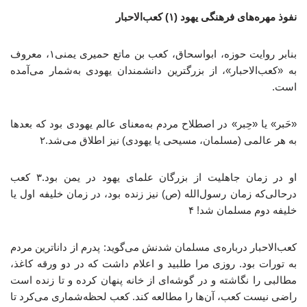
نفوذ مهره‌های فرهنگی یهود (۱) کعب‌الاحبار
بنابر روایت حوزه، ابواسحاق، کعب بن ماتع حمیری یمنی۱، معروف
به «کعب‌الاحبار»، از بزرگترین دانشمندان یهودی به‌شمار می‌آمده
است.
«حَبر» یا «حِبر» در اصطلاح مردم به‌معنای عالم یهودی بود که بعدها
به هر عالمی (مسلمان، مسیحی یا یهودی) نیز اطلاق می‌شد.۲
او در زمان جاهلیت از بزرگان علمای یهود در یمن بود.۳ کعب
درحالی‌که زمان رسول‌الله (ص) نیز زنده بود، در زمان خلیفه اول یا
خلیفه دوم مسلمان شد! ۴
کعب‌الاحبار درباره‌ی مسلمان شدنش می‌گوید: پدرم از داناترین مردم
به تورات بود. روزی مرا طلبید و اعلام داشت که در دو ورقه کاغذ،
مطالبی را نگاشته و در گوشه‌ای از خانه پنهان کرده و تا زنده است
راضی نیست کعب، آن‌ها را مطالعه کند. کعب لحظه‌شماری می‌کرد تا