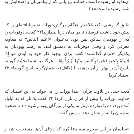
آن‌ها به او رسیده است، همانند روایاتی که از پیامبرتان و اصحابش به
شما رسیده است.»۲۱
طبق گزارشی، کعب‌الاحبار هنگام مرگش،تورات تغییرنایافته‌ای را که
پیش خود داشت فرستاد تا در میان دریا بیندازند!۲۲ کعب، ذوقربات را
که از یهودیان ساکن یمن بود، به‌عنوان «اعلم الناس» به معاویه
معرفی کرد و وقتی ذوقربات به دمشق آمد، به رسم یهودیان به
یکدیگر احترام گذاشتند! کعب برای توجیه کار خود به آیه‌ی «وَ إِذَا
حُییتُمْ بِتَحِیةٍ فَحَیوا بِأَحْسَنَ مِنْهَا أَوْ رُدُّوهَا… هرگاه به شما تحیّت گویند،
پاسخ آن را بهتر از آن بدهید، یا (لااقل) به همان‌گونه پاسخ گویید!» ۲۳
استناد کرد!
کعب حتی در تلاوت قرآن، ابتدا تورات را می‌خواند به این استناد که
خداوند تورات را پیش از قرآن نازل کرد! ۲۴ کعب یک‌بار که به ایلیاء
آمده بود، ده یا دوازده دینار به یکی از بزرگان یهود رشوه داد تا صخره
سلیمان را به او نشان دهد. سپس گفت:
«سلیمان بر این صخره سه دعا کرد که دوتای آن‌ها مستجاب شد و