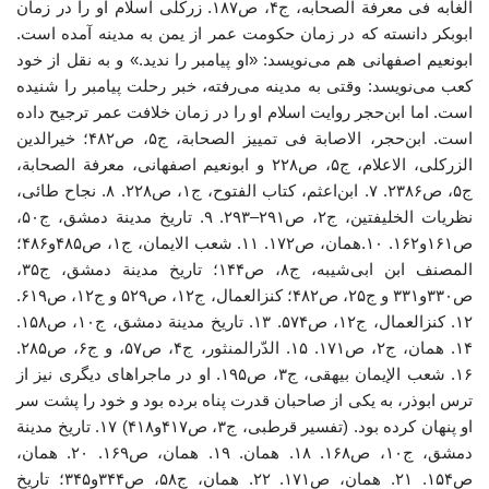
الغابه فی معرفة الصحابه، ج۴، ص۱۸۷. زرکلی اسلام او را در زمان
ابوبکر دانسته که در زمان حکومت عمر از یمن به مدینه آمده است.
ابونعیم اصفهانی هم می‌نویسد: «او پیامبر را ندید.» و به نقل از خود
کعب می‌نویسد: وقتی به مدینه می‌رفته، خبر رحلت پیامبر را شنیده
است. اما ابن‌حجر روایت اسلام او را در زمان خلافت عمر ترجیح داده
است. ابن‌حجر، الاصابة فی تمییز الصحابة، ج۵، ص۴۸۲؛ خیرالدین
الزرکلی، الاعلام، ج۵، ص۲۲۸ و ابونعیم اصفهانی، معرفة الصحابة،
ج۵، ص۲۳۸۶. ۷. ابن‌اعثم، کتاب الفتوح، ج۱، ص۲۲۸. ۸. نجاح طائی،
نظریات الخلیفتین، ج۲، ص۲۹۱–۲۹۳. ۹. تاریخ مدینة دمشق، ج۵۰،
ص۱۶۱و۱۶۲. ۱۰.همان، ص۱۷۲. ۱۱. شعب الایمان، ج۱، ص۴۸۵و۴۸۶؛
المصنف ابن ابی‌شیبه، ج۸، ص۱۴۴؛ تاریخ مدینة دمشق، ج۳۵،
ص۳۳۰و۳۳۱ و ج۲۵، ص۴۸۲؛ کنزالعمال، ج۱۲، ص۵۲۹ و ج۱۲، ص۶۱۹.
۱۲. کنزالعمال، ج۱۲، ص۵۷۴. ۱۳. تاریخ مدینة دمشق، ج۱۰، ص۱۵۸.
۱۴. همان، ج۲، ص۱۷۱. ۱۵. الدّرالمنثور، ج۴، ص۵۷، و ج۶، ص۲۸۵.
۱۶. شعب الإیمان بیهقی، ج۳، ص۱۹۵. او در ماجراهای دیگری نیز از
ترس ابوذر، به یکی از صاحبان قدرت پناه برده بود و خود را پشت سر
او پنهان کرده بود. (تفسیر قرطبی، ج۳، ص۴۱۷و۴۱۸) ۱۷. تاریخ مدینة
دمشق، ج۱۰، ص۱۶۸. ۱۸. همان. ۱۹. همان، ص۱۶۹. ۲۰. همان،
ص۱۵۴. ۲۱. همان، ص۱۷۱. ۲۲. همان، ج۵۸، ص۳۴۴و۳۴۵؛ تاریخ