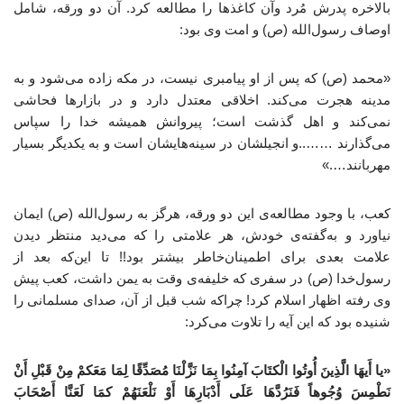
بالاخره پدرش مُرد وآن کاغذها را مطالعه کرد. آن دو ورقه، شامل
اوصاف رسول‌الله (ص) و امت وی بود:
«محمد (ص) که پس از او پیامبری نیست، در مکه زاده می‌شود و به
مدینه هجرت می‌کند. اخلاقی معتدل دارد و در بازارها فحاشی
نمی‌کند و اهل گذشت است؛ پیروانش همیشه خدا را سپاس
می‌گذارند ……..و انجیلشان در سینه‌هایشان است و به یکدیگر بسیار
مهربانند….»
کعب، با وجود مطالعه‌ی این دو ورقه، هرگز به رسول‌الله (ص) ایمان
نیاورد و به‌گفته‌ی خودش، هر علامتی را که می‌دید منتظر دیدن
علامت بعدی برای اطمینان‌خاطر بیشتر بود!! تا این‌که بعد از
رسول‌خدا (ص) در سفری که خلیفه‌ی وقت به یمن داشت، کعب پیش
وی رفته اظهار اسلام کرد! چراکه شب قبل از آن، صدای مسلمانی را
شنیده بود که این آیه را تلاوت می‌کرد:
«یا أَیهَا الَّذِینَ أُوتُوا الْکتَابَ آمِنُوا بِمَا نَزَّلْنَا مُصَدِّقًا لِمَا مَعَکمْ مِنْ قَبْلِ أَنْ
نَطْمِسَ وُجُوهاً فَنَرُدَّهَا عَلَی أَدْبَارِهَا أَوْ نَلْعَنَهُمْ کمَا لَعَنَّا أَصْحَابَ