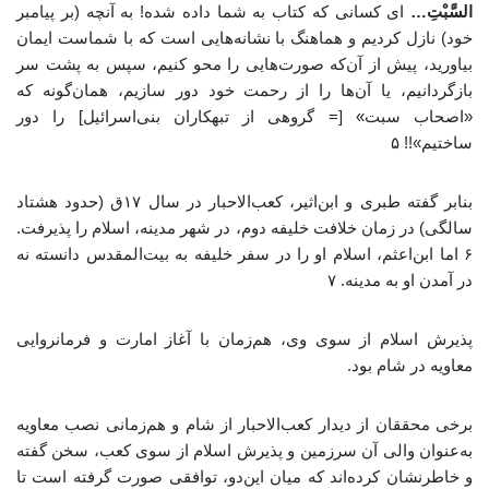
السَّبْتِ…
ای کسانی که کتاب به شما داده شده! به آنچه (بر پیامبر
خود) نازل کردیم و هماهنگ با نشانه‌هایی است که با شماست ایمان
بیاورید، پیش از آن‌که صورت‌هایی را محو کنیم، سپس به پشت سر
بازگردانیم، یا آن‌ها را از رحمت خود دور سازیم، همان‌گونه که
«اصحاب سبت» [= گروهی از تبهکاران بنی‌اسرائیل‌] را دور
ساختیم»!! ۵
بنابر گفته طبری و ابن‌اثیر، کعب‌الاحبار در سال ۱۷ق (حدود هشتاد
سالگی) در زمان خلافت خلیفه دوم، در شهر مدینه، اسلام را پذیرفت.
۶ اما ابن‌اعثم، اسلام او را در سفر خلیفه به بیت‌المقدس دانسته نه
در آمدن او به مدینه. ۷
پذیرش اسلام از سوی وی، هم‌زمان با آغاز امارت و فرمانروایی
معاویه در شام بود.
برخی محققان از دیدار کعب‌الاحبار از شام و هم‌زمانی نصب معاویه
به‌عنوان والی آن سرزمین و پذیرش اسلام از سوی کعب، سخن گفته
و خاطرنشان کرده‌اند که میان این‌دو، توافقی صورت گرفته است تا