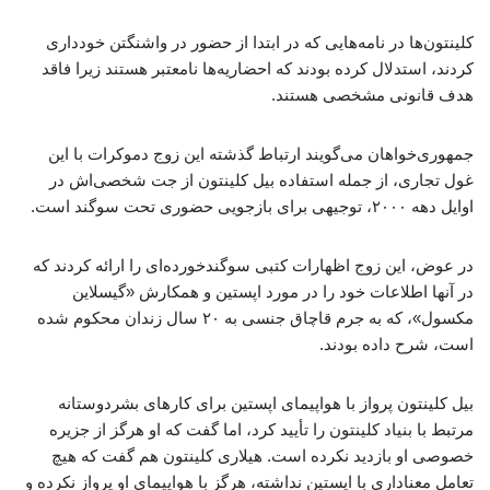
کلینتون‌ها در نامه‌هایی که در ابتدا از حضور در واشنگتن خودداری
کردند، استدلال کرده بودند که احضاریه‌ها نامعتبر هستند زیرا فاقد
هدف قانونی مشخصی هستند.
جمهوری‌خواهان می‌گویند ارتباط گذشته این زوج دموکرات با این
غول تجاری، از جمله استفاده بیل کلینتون از جت شخصی‌اش در
اوایل دهه ۲۰۰۰، توجیهی برای بازجویی حضوری تحت سوگند است.
در عوض، این زوج اظهارات کتبی سوگندخورده‌ای را ارائه کردند که
در آنها اطلاعات خود را در مورد اپستین و همکارش «گیسلاین
مکسول»، که به جرم قاچاق جنسی به ۲۰ سال زندان محکوم شده
است، شرح داده بودند.
بیل کلینتون پرواز با هواپیمای اپستین برای کارهای بشردوستانه
مرتبط با بنیاد کلینتون را تأیید کرد، اما گفت که او هرگز از جزیره
خصوصی او بازدید نکرده است. هیلاری کلینتون هم گفت که هیچ
تعامل معناداری با اپستین نداشته، هرگز با هواپیمای او پرواز نکرده و