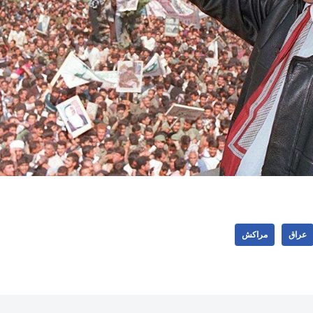
عراق
مراکش